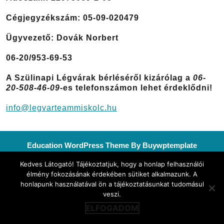
Cégjegyzékszám: 05-09-020479
Ügyvezető: Dovák Norbert
06-20/953-69-53
A Szülinapi Légvárak bérléséről kizárólag a
06-
20-508-46-09
-es telefonszámon lehet érdeklődni!
info@legvarteammiskolc.hu
Education WordPress Theme
By Buywptemplate
Kedves Látogató! Tájékoztatjuk, hogy a honlap felhasználói
élmény fokozásának érdekében sütiket alkalmazunk. A
honlapunk használatával ön a tájékoztatásunkat tudomásul
veszi.
ELFOGADOM