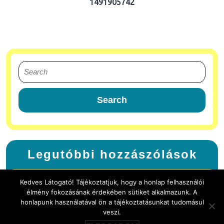
1491905742
Legutóbbi hozzászólások
Kedves Látogató! Tájékoztatjuk, hogy a honlap felhasználói
élmény fokozásának érdekében sütiket alkalmazunk. A
honlapunk használatával ön a tájékoztatásunkat tudomásul
veszi.