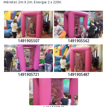
Méretei: 2m X 2m. Energia: 2 x 220V.
1491905507
1491905562
1491905721
1491905487