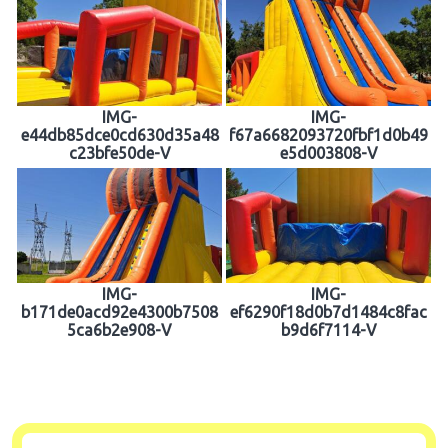
IMG-
IMG-
e44db85dce0cd630d35a48
f67a6682093720fbf1d0b49
c23bfe50de-V
e5d003808-V
IMG-
IMG-
b171de0acd92e4300b7508
ef6290f18d0b7d1484c8fac
5ca6b2e908-V
b9d6f7114-V