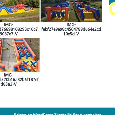
IMG-
IMG-
d76698108293c10c7
febf27e9e98c4504789d664e2cd
9067e7-V
10e5d-V
IMG-
d520b16a32b6f187ef
d85a3-V
Education WordPress Theme
By Buywptemplate