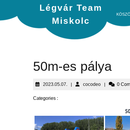
Légvár Team
KÖSZ
Miskolc
50m-es pálya
2023.05.07.
|
cocodeo
|
0 Co
Categories :
50