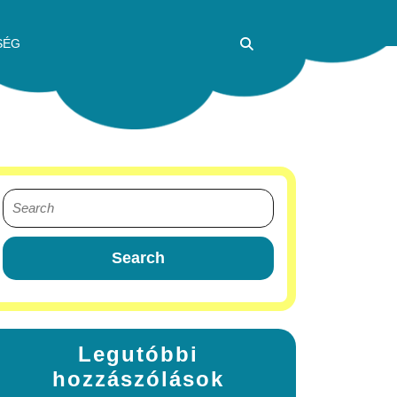
SÉG
Legutóbbi
hozzászólások