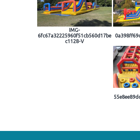
IMG-
6fc67a32225960f51cb560d17be
0a398ff69
c1128-V
55e8ee89d