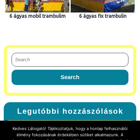
6 ágyas mobil trambulim
6 ágyas fix trambulin
Legutóbbi hozzászólások
Kedves Látogató! Tájékoztatjuk, hogy a honlap felhasználói
élmény fokozásának érdekében sütiket alkalmazunk. A